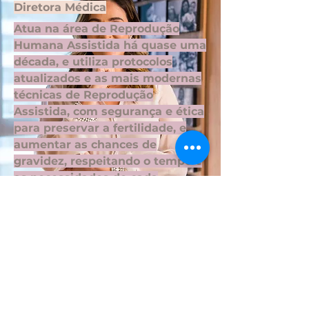
Diretora Médica
Atua na área de Reprodução
Humana Assistida há quase uma
década, e utiliza protocolos
atualizados e as mais modernas
técnicas de Reprodução
Assistida, com segurança e ética
para preservar a fertilidade, e
aumentar as chances de
gravidez, respeitando o tempo e
as necessidades de cada
paciente.
Laura Aires