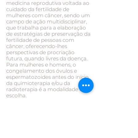
medicina reprodutiva voltada ao
cuidado da fertilidade de
mulheres com câncer, sendo um
campo de ação multidisciplinar,
que trabalha para a elaboração
de estratégias de preservação da
fertilidade de pessoas com
câncer, oferecendo-lhes
perspectivas de procriação
futura, quando livres da doença.
Para mulheres e homens, o
congelamento dos óvulos e
espermatozoides antes do início
da quimioterapia e/ou da
radioterapia é a modalidade de
escolha.
O congelamento de sêmen é um
método seguro e eficiente para
preservar a fertilidade masculina,
principalmente em casos de
procedimentos médicos nos