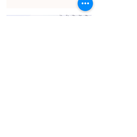
pode ser...
Tairane Lima
24 de jun. de 2021
Infertilidade: conheça as
causas mais comuns
Estima-se que 1 em cada 6 casais
sofre com infertilidade, isso