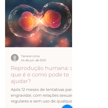
Tairane Lima
24 de jun. de 2021
Reprodução humana: o
que é e como pode te
ajudar?
Após 12 meses de tentativas para
engravidar, com relações sexuais
regulares e sem uso de qualquer
método contraceptivo, o casal